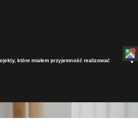
, które miałem
ować
rojekty, które miałem przyjemność realizować