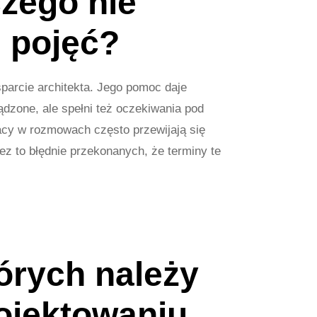
czego nie
h pojęć?
sparcie architekta. Jego pomoc daje
ądzone, ale spełni też oczekiwania pod
acy w rozmowach często przewijają się
rzez to błędnie przekonanych, że terminy te
tórych należy
ojektowaniu