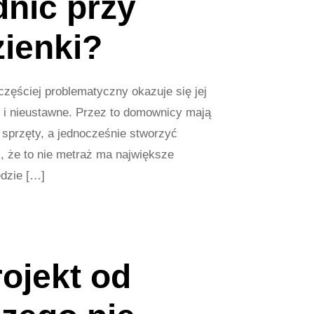
nić przy
zienki?
częściej problematyczny okazuje się jej
e i nieustawne. Przez to domownicy mają
e sprzęty, a jednocześnie stworzyć
k, że to nie metraż ma największe
ędzie […]
rojekt od